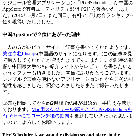
ケジュール管理アプリケーション「PixelScheduler」が中国の
AppStoreで有料ユーティリティ部門で2位を獲得いたしまし
た。(2015年5月7日）また同日、有料アプリ総合ランキング6
位を獲得いたしました。
中国AppStoreで２位にあがった理由
１人の方がレビューサイトで記事を書いてくれたようです。
关注专栏Pinapps
(中国語のサイトになります。)この記事を見
て購入してくれた方が増えたようです。また、この記事の影
響か中国最大手のApp紹介サイトからレビューを書きたいと
いうオファーも頂きました。本当にありがとうございます。
シンプルで言葉を使わないアプリケーションだからこその可
能性を感じました。紹介されましたらまたご報告いたしま
す。
販売を開始してから約2週間で結果が出始め、手応えを感じ
ております。
Mac用スケジュール管理アプリPixelSchedulerを
AppStoreにてローンチ後の動向
も更新していきたいと思いま
すので、よろしくお願いします。
PixelScheduler is we won the division second place, in the