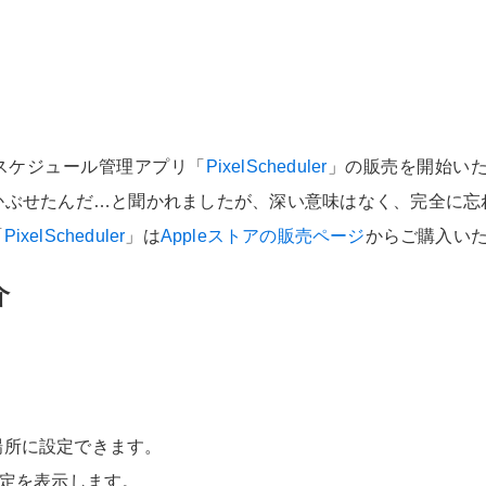
いスケジュール管理アプリ「
PixelScheduler
」の販売を開始い
かぶせたんだ…と聞かれましたが、深い意味はなく、完全に忘
「
PixelScheduler
」は
Appleストアの販売ページ
からご購入い
介
。
。
。
場所に設定できます。
予定を表示します。